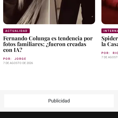
ACTUALIDAD
INTERN
Fernando Colunga es tendencia por
Spider
fotos familiares; ¿fueron creadas
la Cas
con IA?
POR:
RI
7 DE AGOST
POR:
JORGE
7 DE AGOSTO DE 2026
Publicidad