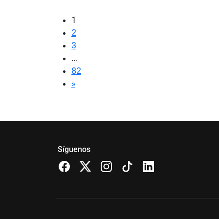
1
2
3
…
82
»
Síguenos