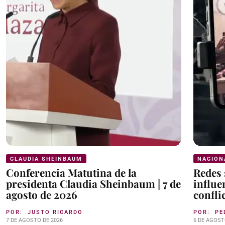
CLAUDIA SHEINBAUM
NACION
Conferencia Matutina de la
Redes 
presidenta Claudia Sheinbaum | 7 de
influe
agosto de 2026
confli
POR:
JUSTO RICARDO
POR:
PE
7 DE AGOSTO DE 2026
6 DE AGOST