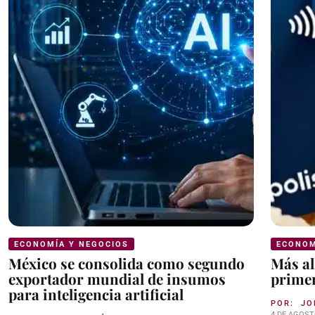
ECONOMÍA Y NEGOCIOS
ECONOM
México se consolida como segundo
Más al
exportador mundial de insumos
primer
para inteligencia artificial
POR:
JO
4 DE AGOST