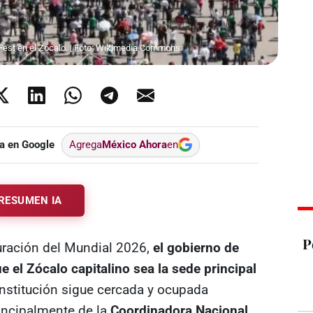
Fest en el Zócalo. | Foto: Wikimedia Commons.
a en Google
Agrega
México Ahora
en
RESUMEN IA
P
uración del Mundial 2026,
el gobierno de
 el Zócalo capitalino sea la sede principal
onstitución sigue cercada y ocupada
incipalmente de la
Coordinadora Nacional