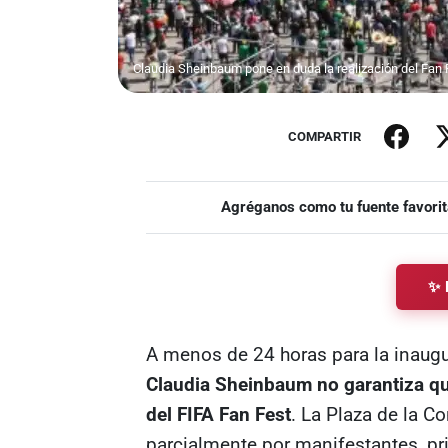
Claudia Sheinbaum pone en duda la realización del Fan 
COMPARTIR
Agréganos como tu fuente favorit
✨ 
A menos de 24 horas para la inaug
Claudia Sheinbaum no garantiza que
del FIFA Fan Fest
. La Plaza de la C
parcialmente por manifestantes, pr