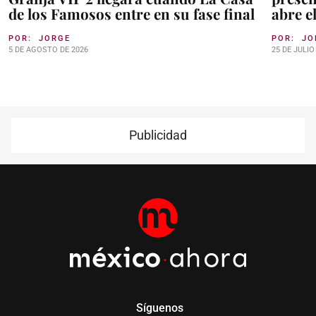
de los Famosos entre en su fase final
abre e
POR:
JORGE
POR:
JO
5 DE AGOSTO DE 2026
25 DE JULIO
Publicidad
Síguenos