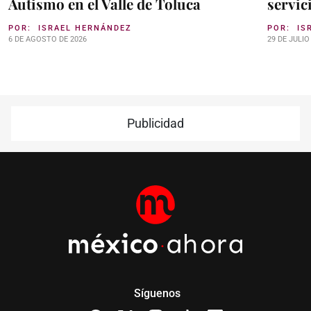
Autismo en el Valle de Toluca
servic
POR:
ISRAEL HERNÁNDEZ
POR:
IS
6 DE AGOSTO DE 2026
29 DE JULIO
Publicidad
Síguenos