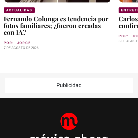
ACTUALIDAD
ENTRET
Fernando Colunga es tendencia por
Carlos
fotos familiares; ¿fueron creadas
confir
con IA?
POR:
JO
6 DE AGOST
POR:
JORGE
7 DE AGOSTO DE 2026
Publicidad