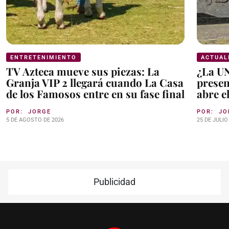
ENTRETENIMIENTO
ACTUAL
TV Azteca mueve sus piezas: La
¿La U
Granja VIP 2 llegará cuando La Casa
presen
de los Famosos entre en su fase final
abre e
POR:
JORGE
POR:
JO
5 DE AGOSTO DE 2026
25 DE JULIO
Publicidad