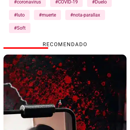
#coronavirus
#COVID-19
#Duelo
#luto
#muerte
#nota-parallax
#Soft
RECOMENDADO