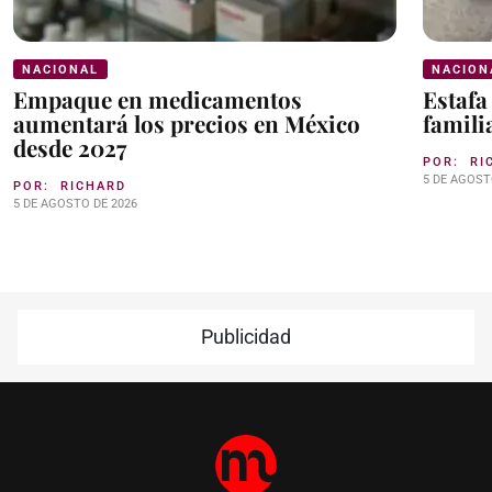
NACIONAL
NACION
Empaque en medicamentos
Estafa
aumentará los precios en México
famili
desde 2027
POR:
RI
5 DE AGOST
POR:
RICHARD
5 DE AGOSTO DE 2026
Publicidad