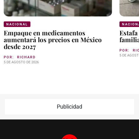
NACIONAL
NACION
Empaque en medicamentos
Estafa
aumentará los precios en México
famili
desde 2027
POR:
RI
5 DE AGOST
POR:
RICHARD
5 DE AGOSTO DE 2026
Publicidad