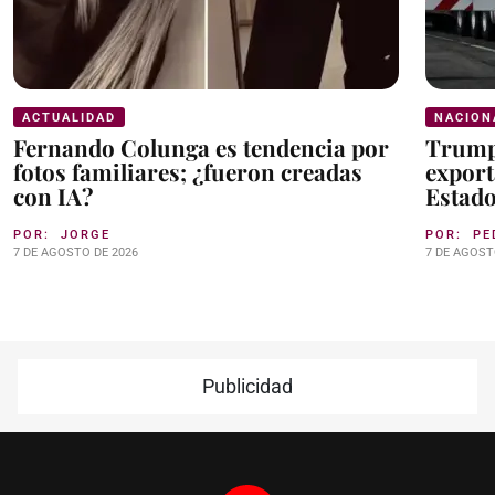
ACTUALIDAD
NACION
Fernando Colunga es tendencia por
Trump
fotos familiares; ¿fueron creadas
export
con IA?
Estad
POR:
JORGE
POR:
PE
7 DE AGOSTO DE 2026
7 DE AGOST
Publicidad