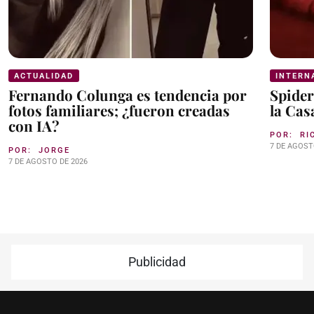
ACTUALIDAD
INTERN
Fernando Colunga es tendencia por
Spider
fotos familiares; ¿fueron creadas
la Cas
con IA?
POR:
RI
7 DE AGOST
POR:
JORGE
7 DE AGOSTO DE 2026
Publicidad