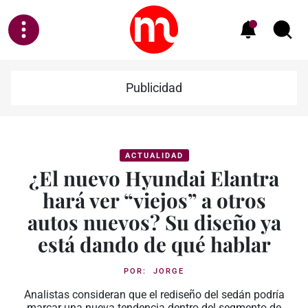
Publicidad
ACTUALIDAD
¿El nuevo Hyundai Elantra
hará ver “viejos” a otros
autos nuevos? Su diseño ya
está dando de qué hablar
POR:
JORGE
Analistas consideran que el rediseño del sedán podría
marcar una nueva tendencia dentro del segmento de