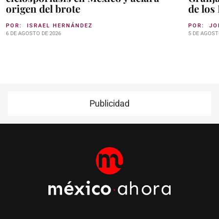
origen del brote
de los
POR:
ISRAEL HERNÁNDEZ
POR:
JO
6 DE AGOSTO DE 2026
5 DE AGOST
Publicidad