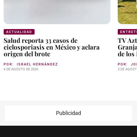
ACTUALIDAD
ENTRET
Salud reporta 33 casos de
TV Azt
ciclosporiasis en México y aclara
Granja
origen del brote
de los
POR:
ISRAEL HERNÁNDEZ
POR:
JO
6 DE AGOSTO DE 2026
5 DE AGOST
Publicidad