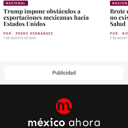
NACIONAL
NACION
Trump impone obstáculos a
Brote 
exportaciones mexicanas hacia
no exi
Estados Unidos
Salud
POR:
PEDRO HERNÁNDEZ
POR:
RI
7 DE AGOSTO DE 2026
7 DE AGOST
Publicidad