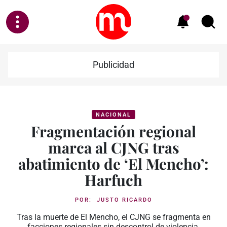
Publicidad
NACIONAL
Fragmentación regional
marca al CJNG tras
abatimiento de ‘El Mencho’:
Harfuch
POR:
JUSTO RICARDO
Tras la muerte de El Mencho, el CJNG se fragmenta en
facciones regionales sin descontrol de violencia,