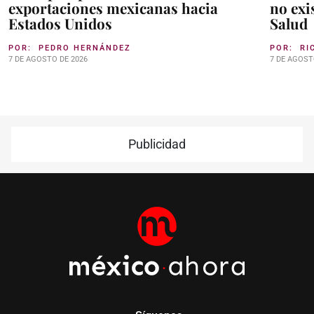
exportaciones mexicanas hacia
no exi
Estados Unidos
Salud
POR:
PEDRO HERNÁNDEZ
POR:
RI
7 DE AGOSTO DE 2026
7 DE AGOST
Publicidad