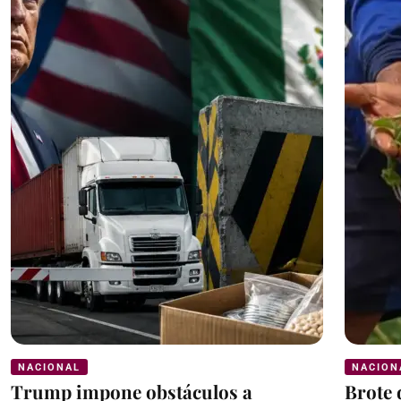
NACIONAL
NACION
Trump impone obstáculos a
Brote 