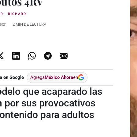
butos 4RV
OR:
RICHARD
2 MIN DE LECTURA
2021
a en Google
Agrega
México Ahora
en
odelo que acaparado las
 por sus provocativos
contenido para adultos