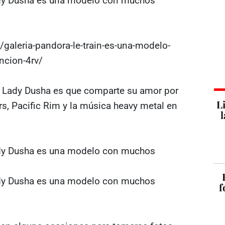
galeria-pandora-le-train-es-una-modelo-
encion-4rv/
 Lady Dusha es que comparte su amor por
L
s, Pacific Rim y la música heavy metal en
l
f