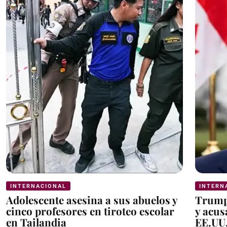
INTERNACIONAL
INTERN
Adolescente asesina a sus abuelos y
Trump 
cinco profesores en tiroteo escolar
y acus
en Tailandia
EE.UU