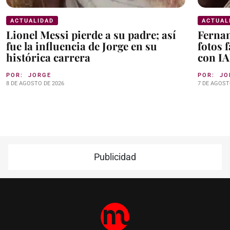
ACTUALIDAD
ACTUAL
Lionel Messi pierde a su padre; así
Fernan
fue la influencia de Jorge en su
fotos 
histórica carrera
con IA
POR:
JORGE
POR:
JO
8 DE AGOSTO DE 2026
7 DE AGOST
Publicidad