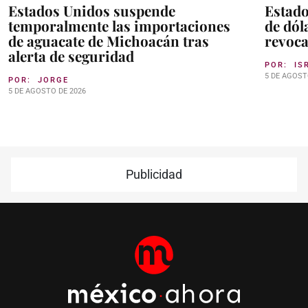
Estados Unidos suspende
Estado
temporalmente las importaciones
de dól
de aguacate de Michoacán tras
revoca
alerta de seguridad
POR:
IS
5 DE AGOST
POR:
JORGE
5 DE AGOSTO DE 2026
Publicidad