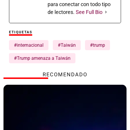
para conectar con todo tipo
de lectores.
See Full Bio
ETIQUETAS
#internacional
#Taiwán
#trump
#Trump amenaza a Taiwán
RECOMENDADO