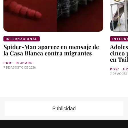
INTERNACIONAL
INTERN
Spider-Man aparece en mensaje de
Adoles
la Casa Blanca contra migrantes
cinco 
en Tai
POR:
RICHARD
7 DE AGOSTO DE 2026
POR:
JU
7 DE AGOST
Publicidad