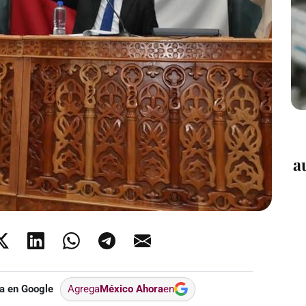
a
a en Google
Agrega
México Ahora
en