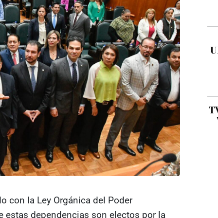
U
TV
do con la Ley Orgánica del Poder
 de estas dependencias son electos por la