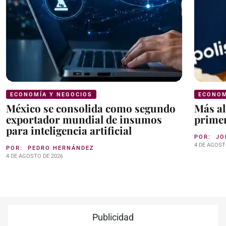
ECONOMÍA Y NEGOCIOS
ECONOM
México se consolida como segundo
Más al
exportador mundial de insumos
primer
para inteligencia artificial
POR:
JO
4 DE AGOST
POR:
PEDRO HERNÁNDEZ
4 DE AGOSTO DE 2026
Publicidad