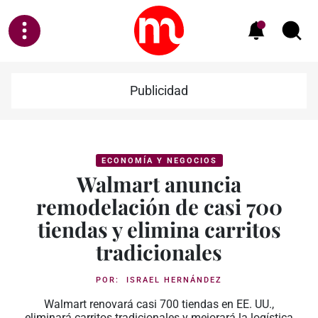
Publicidad
ECONOMÍA Y NEGOCIOS
Walmart anuncia
remodelación de casi 700
tiendas y elimina carritos
tradicionales
POR:
ISRAEL HERNÁNDEZ
Walmart renovará casi 700 tiendas en EE. UU.,
eliminará carritos tradicionales y mejorará la logística