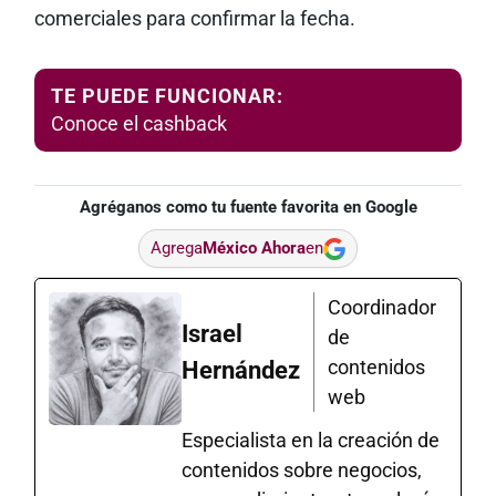
comerciales para confirmar la fecha.
TE PUEDE FUNCIONAR:
Conoce el cashback
Agréganos como tu fuente favorita en Google
Agrega
México Ahora
en
Coordinador
Israel
de
contenidos
Hernández
web
Especialista en la creación de
contenidos sobre negocios,