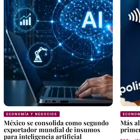
ECONOMÍA Y NEGOCIOS
ECONOM
México se consolida como segundo
Más al
exportador mundial de insumos
primer
para inteligencia artificial