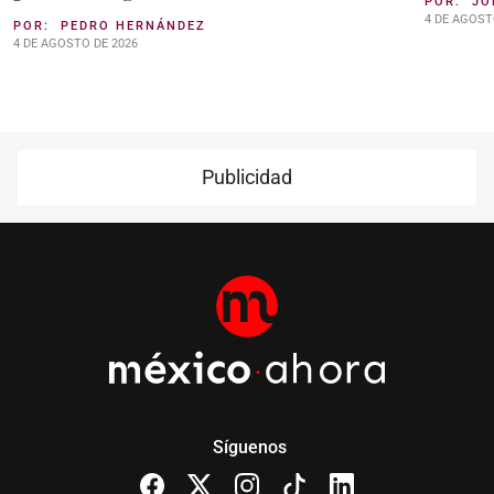
POR:
JO
4 DE AGOST
POR:
PEDRO HERNÁNDEZ
4 DE AGOSTO DE 2026
Publicidad
Síguenos