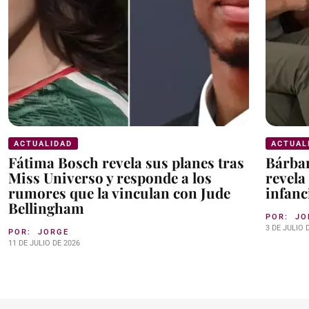
ACTUALIDAD
ACTUAL
Fátima Bosch revela sus planes tras
Bárbar
Miss Universo y responde a los
revela
rumores que la vinculan con Jude
infanc
Bellingham
POR:
JO
3 DE JULIO 
POR:
JORGE
11 DE JULIO DE 2026