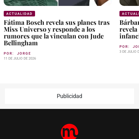
ACTUALIDAD
ACTUAL
Fátima Bosch revela sus planes tras
Bárbar
Miss Universo y responde a los
revela
rumores que la vinculan con Jude
infanc
Bellingham
POR:
JO
3 DE JULIO 
POR:
JORGE
11 DE JULIO DE 2026
Publicidad