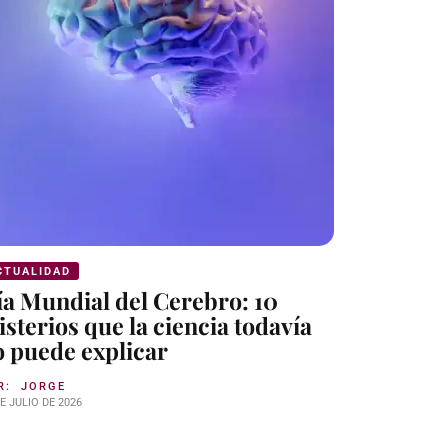
CTUALIDAD
FACTS
ía Mundial del Cerebro: 10
Del lobo
sterios que la ciencia todavía
hombre: 
o puede explicar
cómo na
R:
JORGE
POR:
JORGE
E JULIO DE 2026
21 DE JULIO DE 2