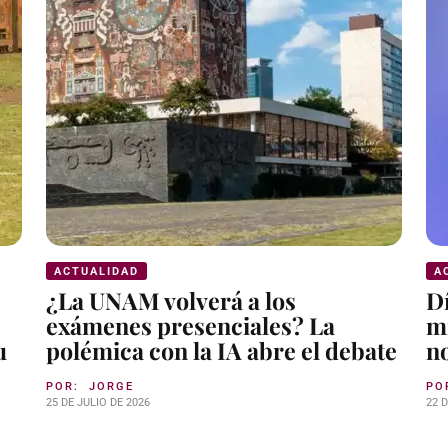
ACTUALIDAD
A
¿La UNAM volverá a los
D
exámenes presenciales? La
mi
u
polémica con la IA abre el debate
n
POR:
JORGE
PO
25 DE JULIO DE 2026
22 D