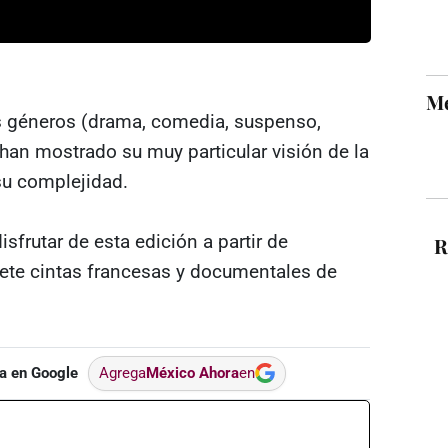
Mé
os géneros (drama, comedia, suspenso,
an mostrado su muy particular visión de la
su complejidad.
sfrutar de esta edición a partir de
R
iete cintas francesas y documentales de
a en Google
Agrega
México Ahora
en