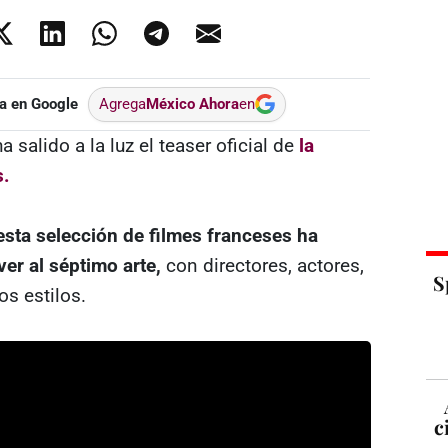
a en Google
Agrega
México Ahora
en
salido a la luz el teaser oficial de
la
s.
esta selección de filmes franceses ha
er al séptimo arte,
con directores, actores,
S
os estilos.
c