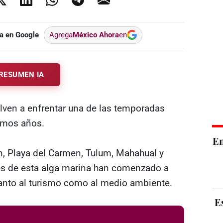
a en Google
Agrega
México Ahora
en
RESUMEN IA
lven a enfrentar una de las temporadas
imos años.
E
, Playa del Carmen, Tulum, Mahahual y
s de esta alga marina han comenzado a
 tanto al turismo como al medio ambiente.
E