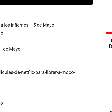
a los Infiernos – 5 de Mayo
yo
f
11 de Mayo
culas-de-netflix-para-llorar-a-moco-
yo