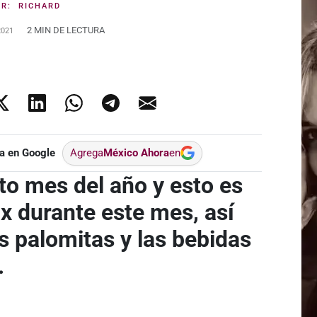
OR:
RICHARD
2 MIN DE LECTURA
2021
a en Google
Agrega
México Ahora
en
o mes del año y esto es
lix durante este mes, así
s palomitas y las bebidas
.