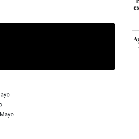
B
ex
A
Mayo
o
e Mayo