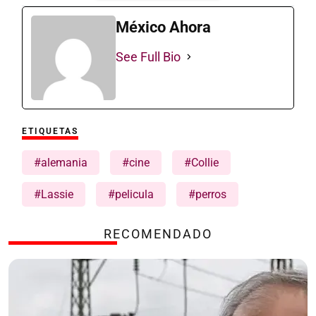
México Ahora
See Full Bio
ETIQUETAS
#alemania
#cine
#Collie
#Lassie
#pelicula
#perros
RECOMENDADO