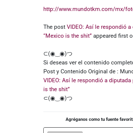
http://www.mundotkm.com/mx/fot
The post
VIDEO: Así le respondió a 
“Mexico is the shit”
appeared first 
⊂(◉‿◉)つ
Si deseas ver el contenido completo
Post y Contenido Original de : M
VIDEO: Así le respondió a diputada 
is the shit”
⊂(◉‿◉)つ
Agréganos como tu fuente favorit