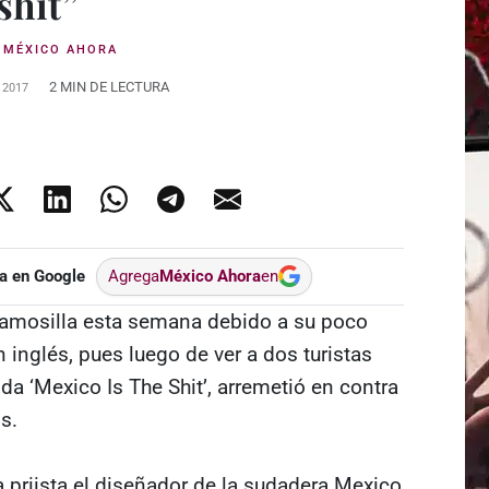
shit”
:
MÉXICO AHORA
2 MIN DE LECTURA
 2017
a en Google
Agrega
México Ahora
en
 famosilla esta semana debido a su poco
inglés, pues luego de ver a dos turistas
a ‘Mexico Is The Shit’, arremetió en contra
s.