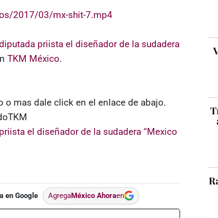
os/2017/03/mx-shit-7.mp4
diputada priista el diseñador de la sudadera
V
on
TKM México
.
 o mas dale click en el enlace de abajo.
T
undoTKM
priista el diseñador de la sudadera “Mexico
Ra
a en Google
Agrega
México Ahora
en