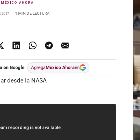
:
MÉXICO AHORA
1 MIN DE LECTURA
 2017
a en Google
Agrega
México Ahora
en
lar desde la NASA