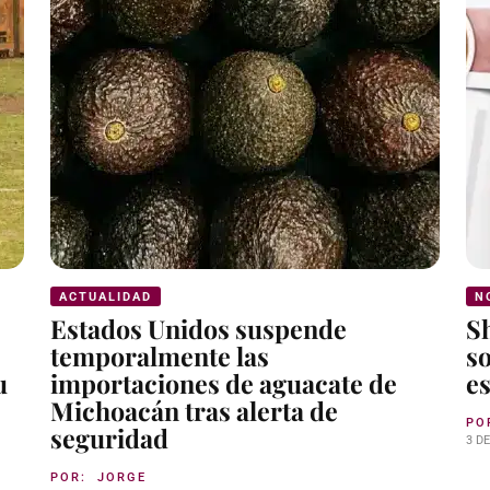
ACTUALIDAD
N
Estados Unidos suspende
S
temporalmente las
so
u
importaciones de aguacate de
es
Michoacán tras alerta de
PO
seguridad
3 D
POR:
JORGE