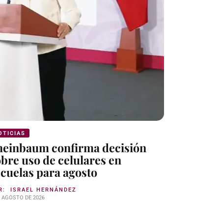
OTICIAS
NOTICIAS
heinbaum confirma decisión
Cadete v
bre uso de celulares en
feminici
cuelas para agosto
Tamauli
R:
ISRAEL HERNÁNDEZ
POR:
ISRAE
E AGOSTO DE 2026
29 DE JULIO DE 2