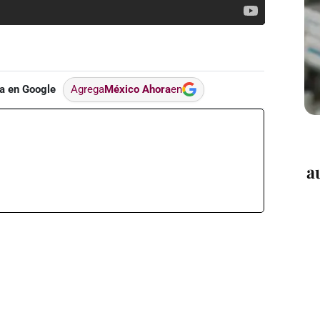
a en Google
Agrega
México Ahora
en
a