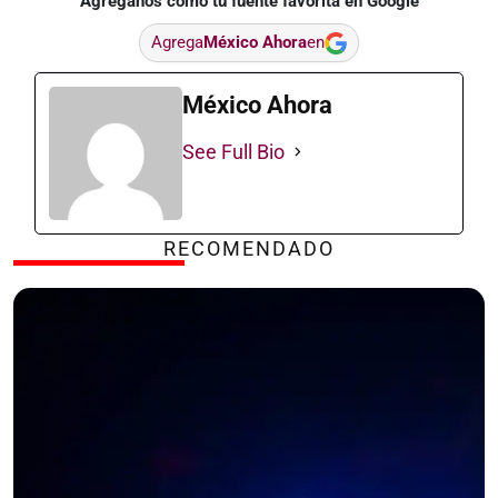
Agréganos como tu fuente favorita en Google
Agrega
México Ahora
en
México Ahora
See Full Bio
RECOMENDADO