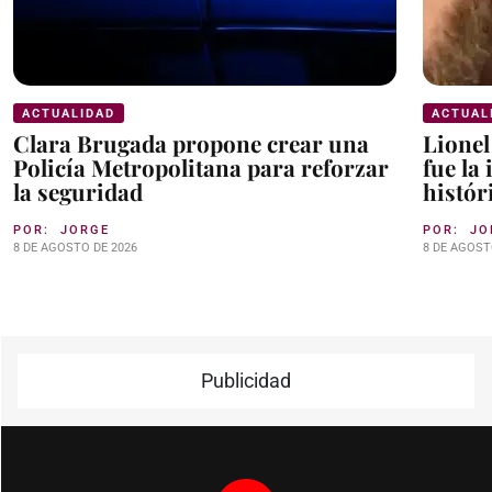
ACTUALIDAD
ACTUAL
Clara Brugada propone crear una
Lionel
Policía Metropolitana para reforzar
fue la
la seguridad
histór
POR:
JORGE
POR:
JO
8 DE AGOSTO DE 2026
8 DE AGOST
Publicidad