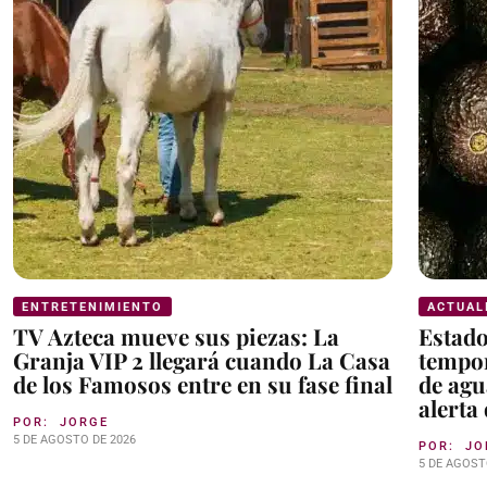
ENTRETENIMIENTO
ACTUAL
TV Azteca mueve sus piezas: La
Estad
Granja VIP 2 llegará cuando La Casa
tempor
de los Famosos entre en su fase final
de agu
alerta
POR:
JORGE
5 DE AGOSTO DE 2026
POR:
JO
5 DE AGOST