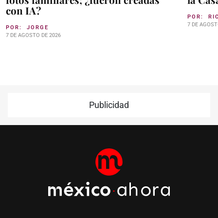
con IA?
POR:
RI
7 DE AGOST
POR:
JORGE
7 DE AGOSTO DE 2026
Publicidad