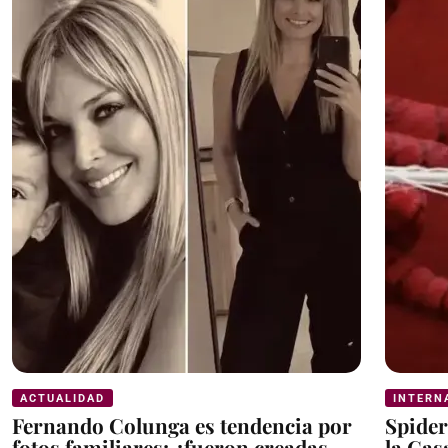
ACTUALIDAD
INTERN
Fernando Colunga es tendencia por
Spider
fotos familiares; ¿fueron creadas
la Cas