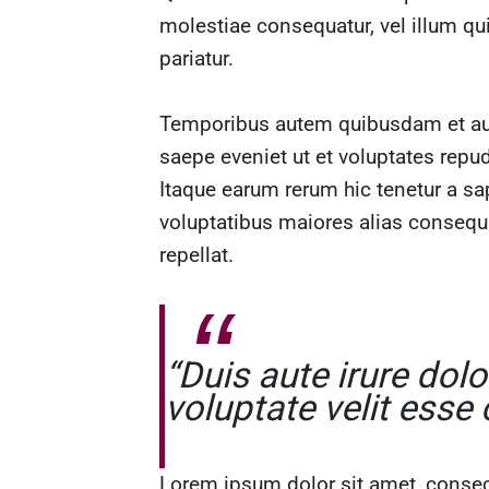
molestiae consequatur, vel illum qu
pariatur.
Temporibus autem quibusdam et aut 
saepe eveniet ut et voluptates repu
Itaque earum rerum hic tenetur a sap
voluptatibus maiores alias consequa
repellat.
“Duis aute irure dolo
voluptate velit esse 
Lorem ipsum dolor sit amet, consect