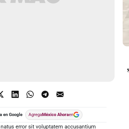
a en Google
Agrega
México Ahora
en
 natus error sit voluptatem accusantium