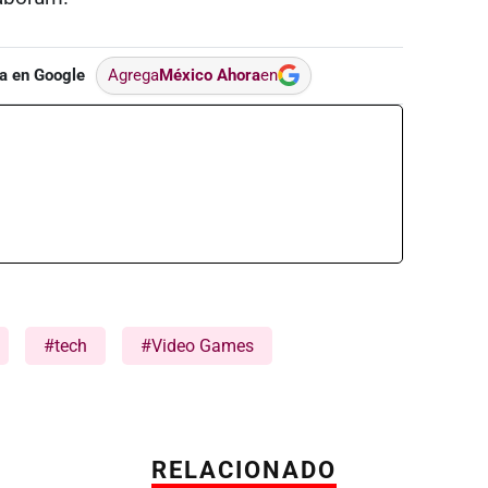
a en Google
Agrega
México Ahora
en
#tech
#Video Games
RELACIONADO