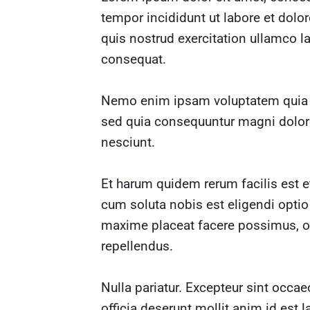
tempor incididunt ut labore et dol
quis nostrud exercitation ullamco l
consequat.
Nemo enim ipsam voluptatem quia vol
sed quia consequuntur magni dolore
nesciunt.
Et harum quidem rerum facilis est e
cum soluta nobis est eligendi opti
maxime placeat facere possimus, 
repellendus.
Nulla pariatur. Excepteur sint occae
officia deserunt mollit anim id est 