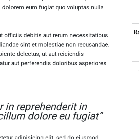
i dolorem eum fugiat quo voluptas nulla
Ra
officiis debitis aut rerum necessitatibus
diandae sint et molestiae non recusandae.
iente delectus, ut aut reiciendis
tur aut perferendis doloribus asperiores
r in reprehenderit in
cillum dolore eu fugiat”
etur adipisicing elit, sed do eiusmod