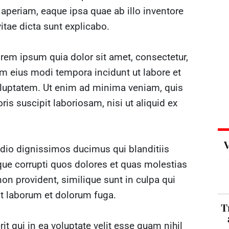
periam, eaque ipsa quae ab illo inventore
vitae dicta sunt explicabo.
rem ipsum quia dolor sit amet, consectetur,
m eius modi tempora incidunt ut labore et
luptatem. Ut enim ad minima veniam, quis
is suscipit laboriosam, nisi ut aliquid ex
V
odio dignissimos ducimus qui blanditiis
que corrupti quos dolores et quas molestias
non provident, similique sunt in culpa qui
est laborum et dolorum fuga.
T
t qui in ea voluptate velit esse quam nihil