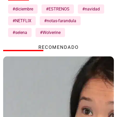
#diciembre
#ESTRENOS
#navidad
#NETFLIX
#notas-farandula
#selena
#Wolverine
RECOMENDADO