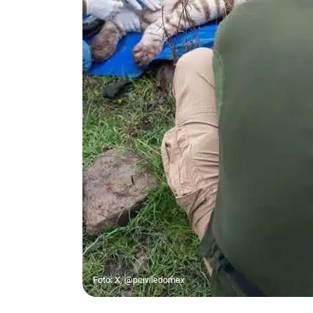
Foto: X, @pciviledomex