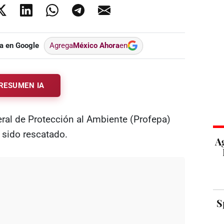
a en Google
Agrega
México Ahora
en
RESUMEN IA
eral de Protección al Ambiente (Profepa)
 sido rescatado.
A
S