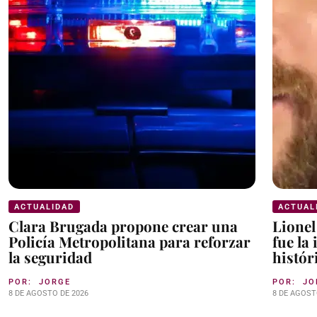
ACTUALIDAD
ACTUAL
Clara Brugada propone crear una
Lionel
Policía Metropolitana para reforzar
fue la
la seguridad
histór
POR:
JORGE
POR:
JO
8 DE AGOSTO DE 2026
8 DE AGOST