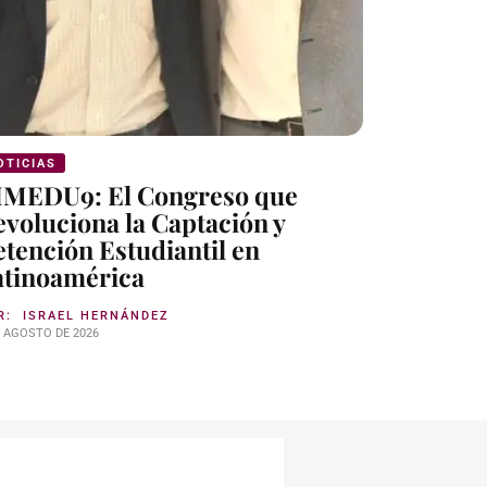
OTICIAS
NOTICIAS
IMEDU9: El Congreso que
Mythos 5
voluciona la Captación y
identida
tención Estudiantil en
Reino U
atinoamérica
POR:
ISRAE
7 DE AGOSTO DE 
R:
ISRAEL HERNÁNDEZ
E AGOSTO DE 2026