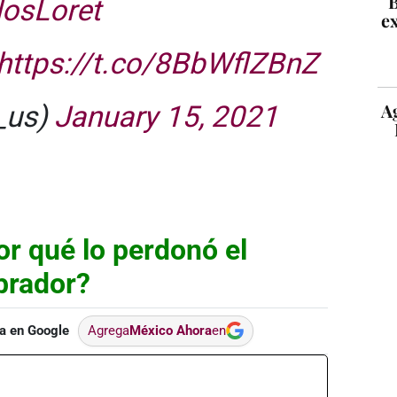
B
osLoret
ex
https://t.co/8BbWflZBnZ
_us)
January 15, 2021
A
r qué lo perdonó el
brador?
a en Google
Agrega
México Ahora
en