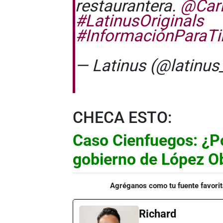
restaurantera.
@Carl
#LatinusOriginals
#InformaciónParaTi
— Latinus (@latinus
CHECA ESTO:
Caso Cienfuegos: ¿Po
gobierno de López O
Agréganos como tu fuente favorit
Richard