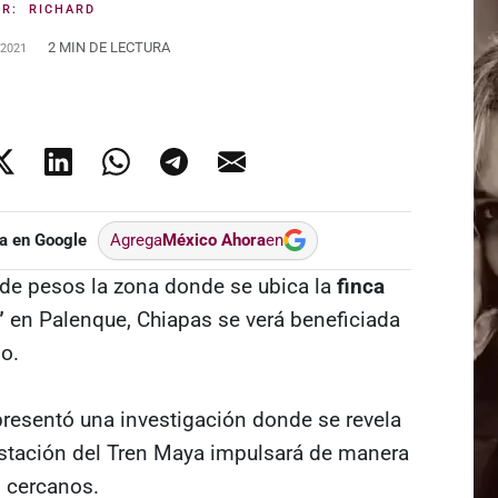
OR:
RICHARD
2 MIN DE LECTURA
 2021
a en Google
Agrega
México Ahora
en
 de pesos la zona donde se ubica la
finca
”
en Palenque, Chiapas se verá beneficiada
o.
resentó una investigación donde se revela
estación del Tren Maya impulsará de manera
s cercanos.