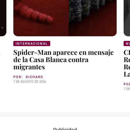
INTERNACIONAL
N
a
Spider-Man aparece en mensaje
C
de la Casa Blanca contra
Re
migrantes
Re
L
POR:
RICHARD
7 DE AGOSTO DE 2026
PO
7 D
Publicidad