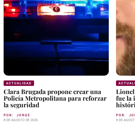
ACTUALIDAD
ACTUAL
Clara Brugada propone crear una
Lionel
Policía Metropolitana para reforzar
fue la
la seguridad
histór
POR:
JORGE
POR:
JO
8 DE AGOSTO DE 2026
8 DE AGOST