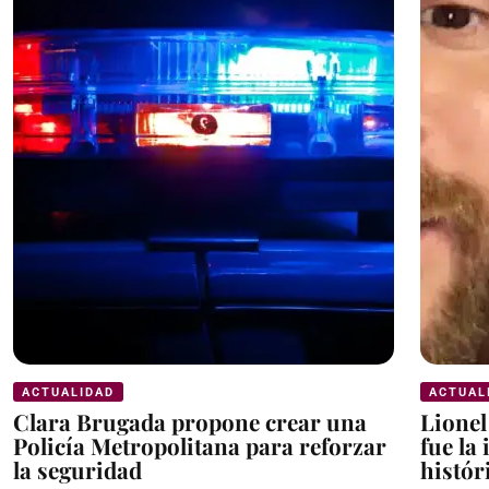
ACTUALIDAD
ACTUAL
Clara Brugada propone crear una
Lionel
Policía Metropolitana para reforzar
fue la
la seguridad
histór