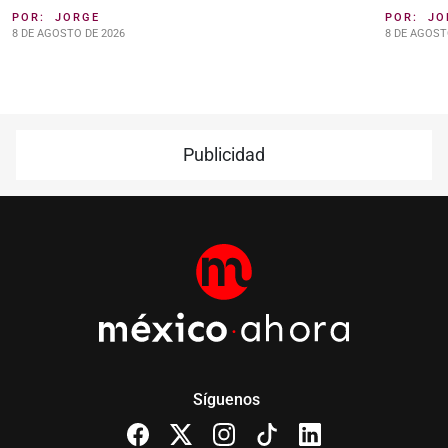
POR:
JORGE
POR:
JO
8 DE AGOSTO DE 2026
8 DE AGOST
Publicidad
Síguenos