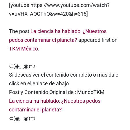
[youtube https://www.youtube.com/watch?
v=uVHX_AOGThQ&w=420&h=315]
The post
La ciencia ha hablado: ¿Nuestros
pedos contaminar el planeta?
appeared first on
TKM México
.
⊂(◉‿◉)つ
Si deseas ver el contenido completo o mas dale
click en el enlace de abajo.
Post y Contenido Original de : MundoTKM
La ciencia ha hablado: ¿Nuestros pedos
contaminar el planeta?
⊂(◉‿◉)つ