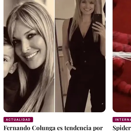
ACTUALIDAD
INTERN
Fernando Colunga es tendencia por
Spider