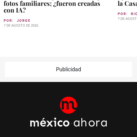
fotos familiares; ¿fueron creadas
la Cas
con IA?
POR:
RI
7 DE AGOST
POR:
JORGE
7 DE AGOSTO DE 2026
Publicidad