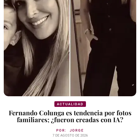
ACTUALIDAD
Fernando Colunga es tendencia por fotos
familiares; ¿fueron creadas con IA?
POR:
JORGE
7 DE AGOSTO DE 2026