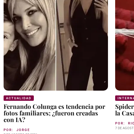
ACTUALIDAD
INTERN
Fernando Colunga es tendencia por
Spider
fotos familiares; ¿fueron creadas
la Cas
con IA?
POR:
RI
7 DE AGOST
POR:
JORGE