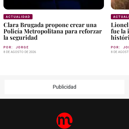
ACTUALIDAD
ACTUAL
Clara Brugada propone crear una
Lionel
Policía Metropolitana para reforzar
fue la
la seguridad
histór
POR:
JORGE
POR:
JO
8 DE AGOSTO DE 2026
8 DE AGOST
Publicidad