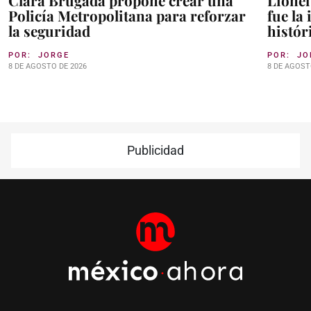
Clara Brugada propone crear una
Lionel
Policía Metropolitana para reforzar
fue la
la seguridad
histór
POR:
JORGE
POR:
JO
8 DE AGOSTO DE 2026
8 DE AGOST
Publicidad