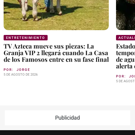
ENTRETENIMIENTO
ACTUAL
TV Azteca mueve sus piezas: La
Estad
Granja VIP 2 llegará cuando La Casa
tempor
de los Famosos entre en su fase final
de agu
alerta
POR:
JORGE
5 DE AGOSTO DE 2026
POR:
JO
5 DE AGOST
Publicidad