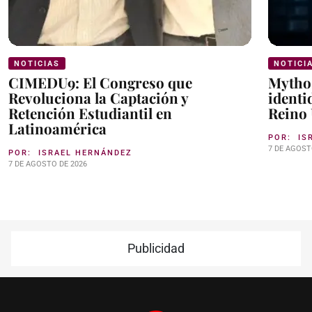
NOTICIAS
NOTICI
CIMEDU9: El Congreso que
Mythos
Revoluciona la Captación y
identi
Retención Estudiantil en
Reino
Latinoamérica
POR:
IS
7 DE AGOST
POR:
ISRAEL HERNÁNDEZ
7 DE AGOSTO DE 2026
Publicidad