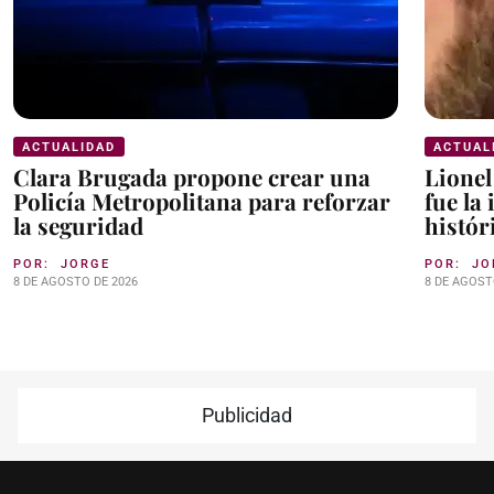
ACTUALIDAD
ACTUAL
Clara Brugada propone crear una
Lionel
Policía Metropolitana para reforzar
fue la
la seguridad
histór
POR:
JORGE
POR:
JO
8 DE AGOSTO DE 2026
8 DE AGOST
Publicidad